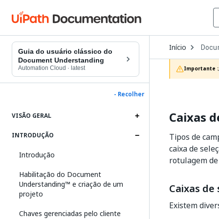
Open
Início
Docu
Dropd
Guia do usuário clássico do
to
Document Understanding
choos
Automation Cloud
·
latest
Importante :
produc
- Recolher
Caixas d
VISÃO GERAL
INTRODUÇÃO
Tipos de camp
caixa de sele
Introdução
rotulagem de
Habilitação do Document
Understanding™ e criação de um
Caixas de 
projeto
Existem diver
Chaves gerenciadas pelo cliente