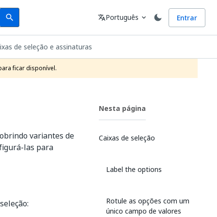
Search
Idioma
Português
Entrar
search
translate
expand_more
ixas de seleção e assinaturas
ra ficar disponível.
Nesta página
obrindo variantes de
Caixas de seleção
figurá-las para
Label the options
Rotule as opções com um
seleção:
único campo de valores