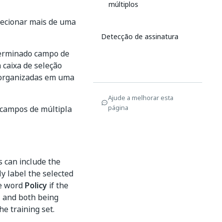
múltiplos
lecionar mais de uma
Detecção de assinatura
terminado campo de
 caixa de seleção
, organizadas em uma
Ajude a melhorar esta
página
 campos de múltipla
 can include the
ly label the selected
he word
Policy
if the
r, and both being
e training set.