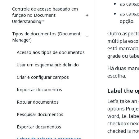
as caix
Controle de acesso baseado em
as caix
função no Document
opção.
Understanding™
Outro aspect
Tipos de documentos (Document
Manager)
múltipla esco
está marcada
Acesso aos tipos de documentos
grade ou tabe
Usar um esquema pré-definido
Há duas manei
escolha.
Criar e configurar campos
Importar documentos
Label the o
Let's take an
Rotular documentos
options
Proje
Pesquisar documentos
word, i.e. lab
checkbox next 
Exportar documentos
checked is no