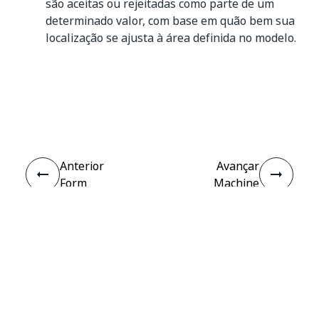
são aceitas ou rejeitadas como parte de um
determinado valor, com base em quão bem sua
localização se ajusta à área definida no modelo.
Sim
Não
thumb_up
thumb_down
Anterior
Avançar
Form
Machine
Extractor
Learning
Extractor
Conectar
Precisa de ajuda?
Suporte
Quer aprender?
Academia UiPath