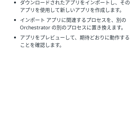
ダウンロードされたアプリをインポートし、その
アプリを使用して新しいアプリを作成します。
インポート アプリに関連するプロセスを、別の
Orchestrator の別のプロセスに置き換えます。
アプリをプレビューして、期待どおりに動作する
ことを確認します。
いい
はい
thumb_up
thumb_down
え
前へ
次へ
はじめ
最初のアプリを
に
構築する