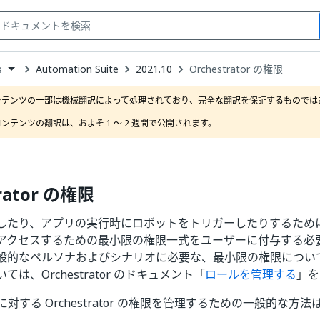
Automation Suite
2021.10
Orchestrator の権限
s
down
se
ンテンツの一部は機械翻訳によって処理されており、完全な翻訳を保証するものではあ
ct
ンテンツの翻訳は、およそ 1 ～ 2 週間で公開されます。
trator の権限
たり、アプリの実行時にロボットをトリガーしたりするためには、Or
アクセスするための最小限の権限一式をユーザーに付与する必
般的なペルソナおよびシナリオに必要な、最小限の権限につい
は、Orchestrator のドキュメント「
ロールを管理する
」を
pps に対する Orchestrator の権限を管理するための一般的な