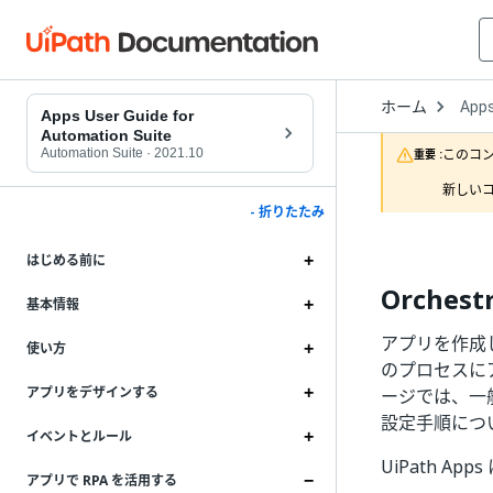
Open
ホーム
App
Drop
Apps User Guide for
to
Automation Suite
choo
Automation Suite
·
2021.10
このコ
重要 :
produ
新しいコ
- 折りたたみ
はじめる前に
Orches
基本情報
アプリを作成し
使い方
のプロセスに
アプリをデザインする
ージでは、一
設定手順について
イベントとルール
UiPath A
アプリで RPA を活用する