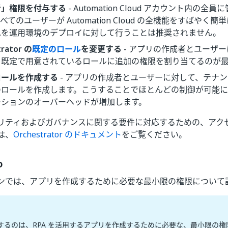
者」権限を付与する
- Automation Cloud アカウント内の
べてのユーザーが Automation Cloud の全機能をすばやく
れを運用環境のデプロイに対して行うことは推奨されません。
trator の
既定のロール
を変更する
- アプリの作成者とユーザ
、既定で用意されているロールに追加の権限を割り当てるのが
ロールを作成する
- アプリの作成者とユーザーに対して、テナ
のロールを作成します。こうすることでほとんどの制御が可能
ーションのオーバーヘッドが増加します。
リティおよびガバナンスに関する要件に対応するための、アク
は、
Orchestrator のドキュメント
をご覧ください。
o
ンでは、アプリを作成するために必要な最小限の権限について
るのは、RPA を活用するアプリを作成するために必要な、最小限の権限です