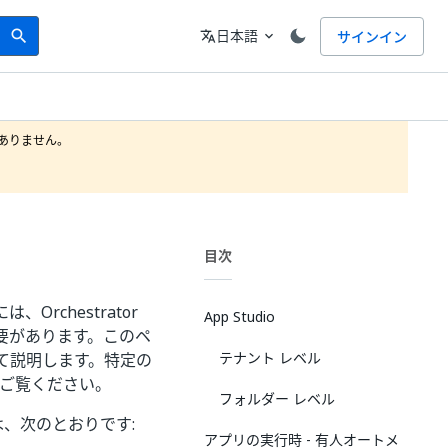
Search
言語
日本語
サインイン
search
translate
expand_more
りません。

目次
chestrator
App Studio
要があります。このペ
テナント レベル
て説明します。特定の
ご覧ください。
フォルダー レベル
方法は、次のとおりです:
アプリの実行時 - 有人オートメ