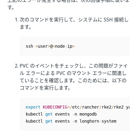
上記のエラーが発生する場合は、次の回復手順に従いま
す。
次のコマンドを実行して、システムに SSH 接続し
ます。
ssh 
<
user
>
@
<
node
-
ip
>
PVC のイベントをチェックし、この問題がファイ
ル エラーによる PVC のマウント エラーに関連し
ていることを確認します。このためには、以下の
コマンドを実行します。
export
KUBECONFIG
=
/
etc
/
rancher
/
rke2
/
rke2
.
yaml
kubectl 
get
 events 
-
n mongodb

kubectl 
get
 events 
-
n longhorn
-
system