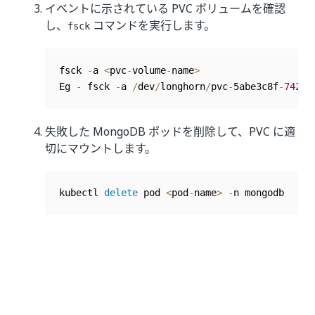
イベントに示されている PVC ボリュームを確認
し、
コマンドを実行します。
fsck
fsck 
-
a 
<
pvc
-
volume
-
name
>
Eg 
-
 fsck 
-
a 
/
dev
/
longhorn
/
pvc
-
5abe3c8f
-
7422
-
失敗した MongoDB ポッドを削除して、PVC に適
切にマウントします。
kubectl 
delete
 pod 
<
pod
-
name
>
-
n mongodb
いい
はい
thumb_up
thumb_down
え