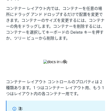
コンテナー レイアウト内では、コンテナーを任意の場
所にドラッグ アンド ドロップするだけで配置を変更で
きます。コンテナーのサイズを変更するには、コンテナ
ーの角をドラッグします。コンテナーを削除するには、
コンテナーを選択してキーボードの Delete キーを押す
か、ツリー ビューから削除します。
コンテナー レイアウト コントロールのプロパティは 2
種類あります。1 つはコンテナー レイアウト用、もう 1
つはレイアウト内の各コンテナー用です。
注: