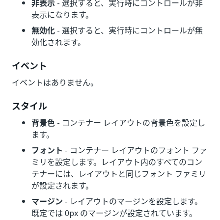
非表示
- 選択すると、実行時にコントロールが非
表示になります。
無効化
- 選択すると、実行時にコントロールが無
効化されます。
イベント
イベントはありません。
スタイル
背景色
- コンテナー レイアウトの背景色を設定し
ます。
フォント
- コンテナー レイアウトのフォント ファ
ミリを設定します。レイアウト内のすべてのコン
テナーには、レイアウトと同じフォント ファミリ
が設定されます。
マージン
- レイアウトのマージンを設定します。
既定では 0px のマージンが設定されています。