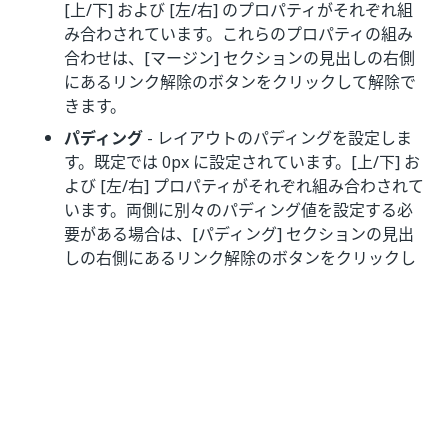
[上/下] および [左/右] のプロパティがそれぞれ組
み合わされています。これらのプロパティの組み
合わせは、[マージン] セクションの見出しの右側
にあるリンク解除のボタンをクリックして解除で
きます。
パディング
- レイアウトのパディングを設定しま
す。既定では 0px に設定されています。[上/下] お
よび [左/右] プロパティがそれぞれ組み合わされて
います。両側に別々のパディング値を設定する必
要がある場合は、[パディング] セクションの見出
しの右側にあるリンク解除のボタンをクリックし
て、プロパティの組み合わせを解除できます。
サイズ
- レイアウトの幅と高さは [サイズ] セクシ
ョンで設定できます。既定の幅は 100% に設定さ
れています。高さを [auto] に設定すると、レイア
ウトの高さは内部のコンテナーに基づいて自動的
に調整されます。