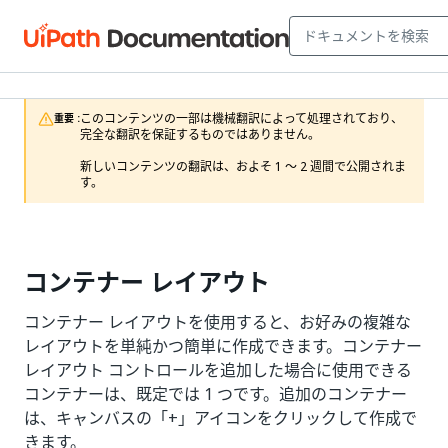
このコンテンツの一部は機械翻訳によって処理されており、
重要 :
完全な翻訳を保証するものではありません。

新しいコンテンツの翻訳は、およそ 1 ～ 2 週間で公開されま
す。
コンテナー レイアウト
コンテナー レイアウトを使用すると、お好みの複雑な
レイアウトを単純かつ簡単に作成できます。コンテナー
レイアウト コントロールを追加した場合に使用できる
コンテナーは、既定では 1 つです。追加のコンテナー
は、キャンバスの「+」アイコンをクリックして作成で
きます。