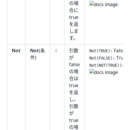
の場
合に
true
を返
しま
す。
Not
Not
(条
引数
False
!
Not(TRUE):
件)
が
True
Not(FALSE):
false
Tr
Not(NOT(TRUE)):
の場
合は
true
を返
し、
引数
が
true
の場