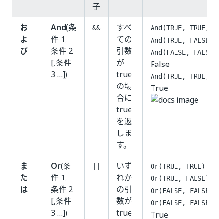
子
お
And
(条
すべ
T
&&
And(TRUE, TRUE):
よ
件 1,
ての
And(TRUE, FALSE):
び
条件 2
引数
And(FALSE, FALSE)
[,条件
が
False
3 …])
true
And(TRUE, TRUE, T
の場
True
合に
true
を返
しま
す。
ま
Or
(条
いず
Tr
||
Or(TRUE, TRUE):
た
件 1,
れか
T
Or(TRUE, FALSE):
は
条件 2
の引
Or(FALSE, FALSE):
[,条件
数が
Or(FALSE, FALSE, 
3 …])
true
True