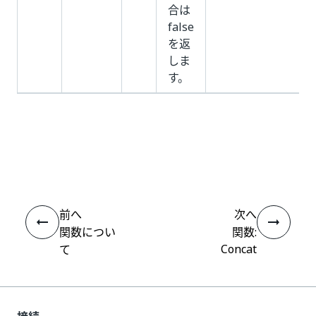
合は
false
を返
しま
す。
いい
はい
thumb_up
thumb_down
え
前へ
次へ
関数につい
関数:
Concat
て