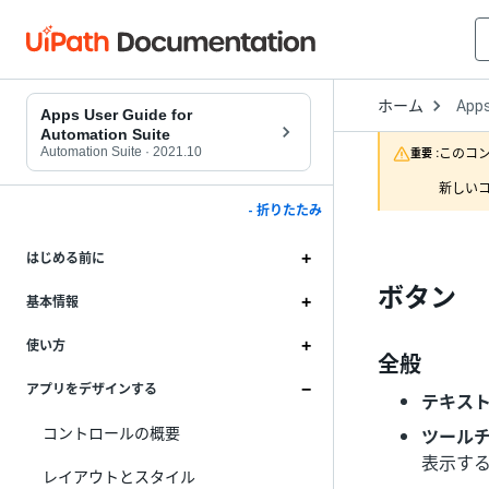
Open
ホーム
App
Drop
Apps User Guide for
to
Automation Suite
choo
Automation Suite
·
2021.10
このコ
重要 :
produ
新しいコ
- 折りたたみ
はじめる前に
ボタン
基本情報
使い方
全般
アプリをデザインする
テキス
コントロールの概要
ツール
表示す
レイアウトとスタイル