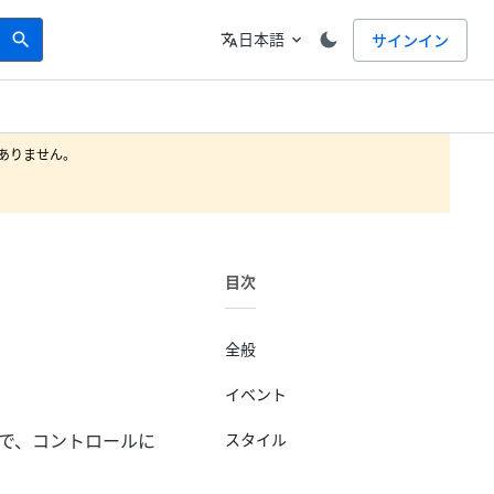
Search
言語
日本語
サインイン
search
translate
expand_more
りません。

目次
全般
イベント
プで、コントロールに
スタイル