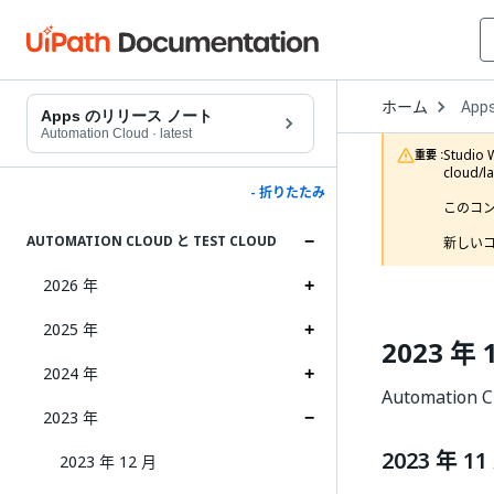
Open
ホーム
App
Drop
Apps のリリース ノート
to
Automation Cloud
·
latest
choo
Studi
重要 :
produ
cloud/
- 折りたたみ
このコ
AUTOMATION CLOUD と TEST CLOUD
新しいコ
2026 年
2025 年
2023 年 
2024 年
Automation
2023 年
2023 年 11
2023 年 12 月