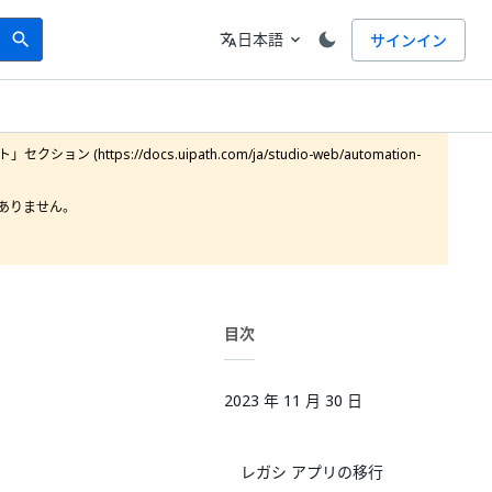
Search
言語
日本語
サインイン
search
translate
expand_more
https://docs.uipath.com/ja/studio-web/automation-
りません。

目次
2023 年 11 月 30 日
レガシ アプリの移行