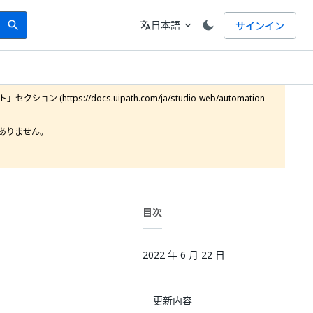
Search
言語
日本語
サインイン
search
translate
expand_more
https://docs.uipath.com/ja/studio-web/automation-
りません。

目次
2022 年 6 月 22 日
更新内容