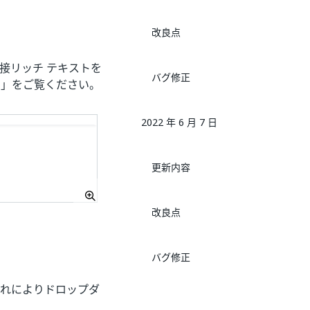
改良点
接リッチ テキストを
バグ修正
ー
」をご覧ください。
2022 年 6 月 7 日
更新内容
改良点
バグ修正
れによりドロップダ