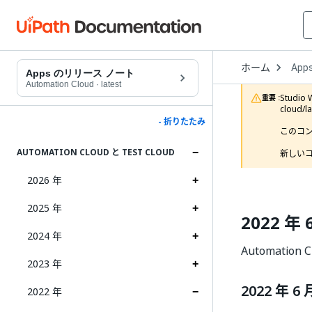
Open
ホーム
App
Drop
Apps のリリース ノート
to
Automation Cloud
·
latest
choo
Studi
重要 :
produ
cloud/
- 折りたたみ
このコ
AUTOMATION CLOUD と TEST CLOUD
新しいコ
2026 年
2025 年
2022 年 
2024 年
Automation
2023 年
2022 年 6 
2022 年