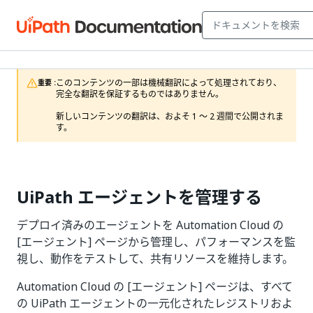
このコンテンツの一部は機械翻訳によって処理されており、
重要 :
完全な翻訳を保証するものではありません。

新しいコンテンツの翻訳は、およそ 1 ～ 2 週間で公開されま
す。
UiPath エージェントを管理する
デプロイ済みのエージェントを Automation Cloud の
[エージェント] ページから管理し、パフォーマンスを監
視し、動作をテストして、共有リソースを維持します。
Automation Cloud の [エージェント] ページは、すべて
の UiPath エージェントの一元化されたレジストリおよ