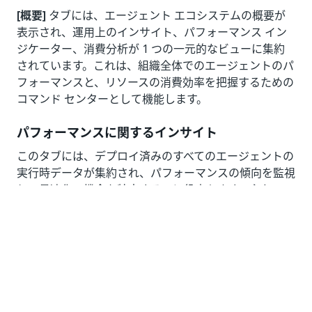
[概要]
タブには、エージェント エコシステムの概要が
表示され、運用上のインサイト、パフォーマンス イン
ジケーター、消費分析が 1 つの一元的なビューに集約
されています。これは、組織全体でのエージェントのパ
フォーマンスと、リソースの消費効率を把握するための
コマンド センターとして機能します。
パフォーマンスに関するインサイト
このタブには、デプロイ済みのすべてのエージェントの
実行時データが集約され、パフォーマンスの傾向を監視
して最適化の機会を特定するのに役立ちます。主なメト
リックは次のとおりです。
ジョブの合計数: 完了したエージェント実行の総数
を追跡し、アクティビティや導入の状況を示す指
標を提供します。
成功率: エージェントの実行の成功率を測定し、信
頼性の評価や、エージェントの設定で繰り返し発