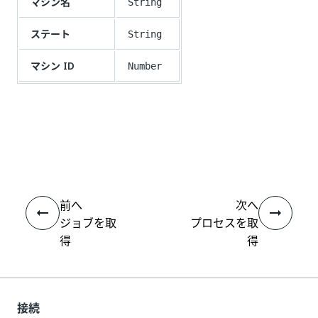
マシン名
String
ステート
String
マシン ID
Number
いい
はい
thumb_up
thumb_down
え
前へ
次へ
ジョブを取
プロセスを取
得
得
接続