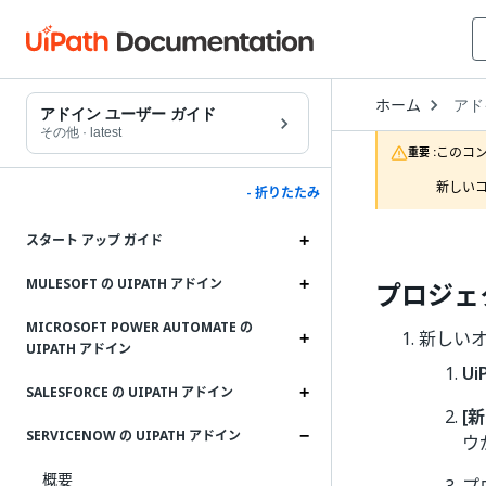
Open
ホーム
アド
Drop
アドイン ユーザー ガイド
to
その他
·
latest
choo
このコ
重要 :
produ
新しいコ
- 折りたたみ
スタート アップ ガイド
MULESOFT の UIPATH アドイン
プロジェ
MICROSOFT POWER AUTOMATE の
新しいオ
UIPATH アドイン
Ui
SALESFORCE の UIPATH アドイン
[
SERVICENOW の UIPATH アドイン
ウ
概要