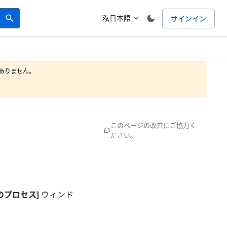
Search
言語
日本語
サインイン
search
translate
expand_more
りません。

このページの改善にご協力く
ださい。
のプロセス]
ウィンド