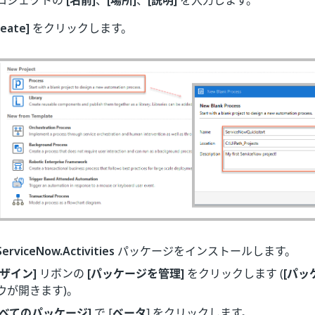
ロジェクトの
[名前]
、
[場所]
、
[説明]
を入力します。
reate]
をクリックします。
ServiceNow.Activities
パッケージをインストールします。
デザイン]
リボンの
[パッケージを管理]
をクリックします (
[パッ
ウが開きます)。
すべてのパッケージ]
で [
ベータ
] をクリックします。