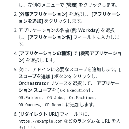
し、左側のメニューで
[管理]
をクリックします。
[外部アプリケーション]
を選択し、
[アプリケーシ
ョンを追加]
をクリックします。
アプリケーションの名前 (例:
Workday
) を選択
し、
[アプリケーション名]
フィールドに入力しま
す。
[アプリケーションの種類]
で
[機密アプリケーショ
ン]
を選択します。
次に、アドインに必要なスコープを追加します。[
スコープを追加
] ボタンをクリックし、
Orchestrator
リソースを選択して、
アプリケー
ション スコープ
を [
1 、
OR.Execution
、
、
、
OR.Folders
OR.Jobs
Or.Machines
、
に追加します。
OR.Queues
OR.Robots
[リダイレクト URL]
フィールドに、
などのランダムな URL を入
https://example.com
力します。