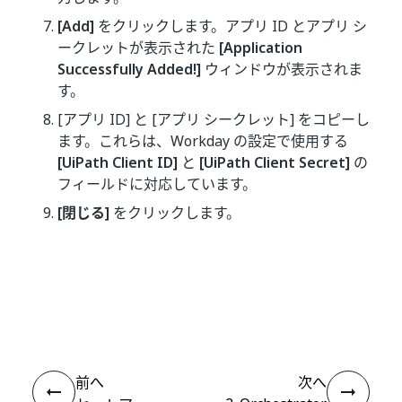
[Add]
をクリックします。アプリ ID とアプリ シ
ークレットが表示された
[Application
Successfully Added!]
ウィンドウが表示されま
す。
[アプリ ID] と [アプリ シークレット] をコピーし
ます。これらは、Workday の設定で使用する
[UiPath Client ID]
と
[UiPath Client Secret]
の
フィールドに対応しています。
[閉じる]
をクリックします。
いい
はい
thumb_up
thumb_down
え
前へ
次へ