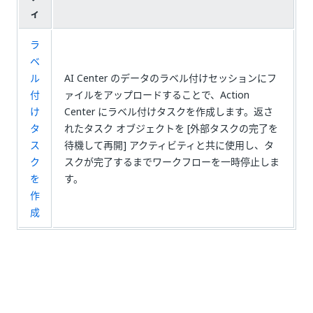
ィ
ラ
ベ
ル
AI Center のデータのラベル付けセッションにフ
付
ァイルをアップロードすることで、Action
け
Center にラベル付けタスクを作成します。返さ
タ
れたタスク オブジェクトを [外部タスクの完了を
ス
待機して再開] アクティビティと共に使用し、タ
ク
スクが完了するまでワークフローを一時停止しま
を
す。
作
成
いい
はい
thumb_up
thumb_down
え