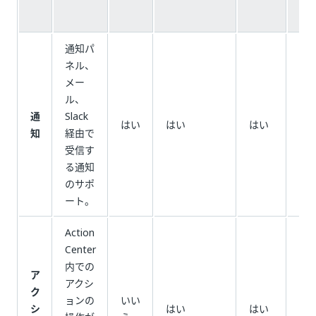
通知パ
ネル、
メー
ル、
通
Slack
は
はい
はい
はい
知
経由で
い
受信す
る通知
のサポ
ート。
Action
Center
内での
ア
アクシ
ク
ョンの
いい
は
シ
はい
はい