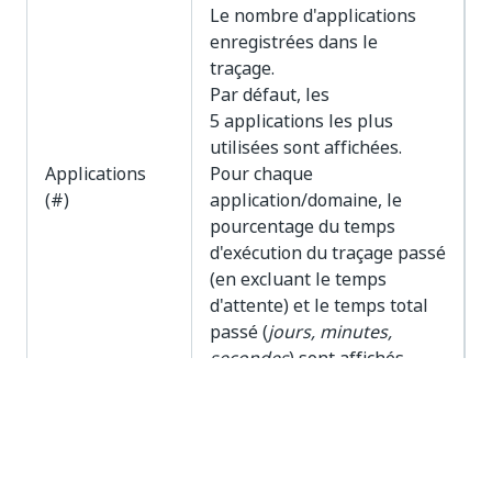
Le nombre d'applications
enregistrées dans le
traçage.
Par défaut, les
5 applications les plus
utilisées sont affichées.
Applications
Pour chaque
(#)
application/domaine, le
pourcentage du temps
d'exécution du traçage passé
(en excluant le temps
d'attente) et le temps total
passé (
jours, minutes,
secondes
) sont affichés.
Si le projet Task Mining a
été démarré à partir de
Process Mining, le nom de
l'application de processus