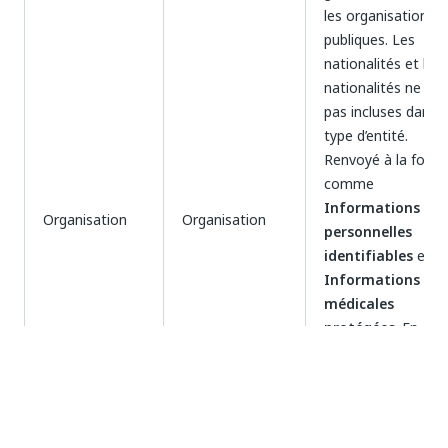
les organisations
publiques. Les
nationalités et les
nationalités ne so
pas incluses dans 
type d’entité.
Renvoyé à la fois
comme
Informations
Organisation
Organisation
personnelles
identifiables
et
Informations
médicales
protégées
. En out
prenez en charge l
sous-catégories
suivantes:Média -
Entreprises et
groupes médicaux.