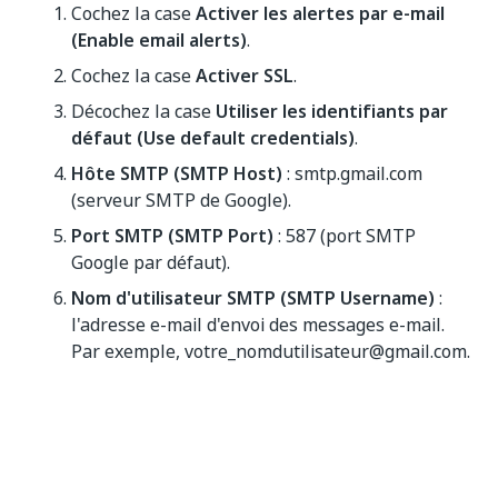
Cochez la case
Activer les alertes par e-mail
(Enable email alerts)
.
Cochez la case
Activer SSL
.
Décochez la case
Utiliser les identifiants par
défaut (Use default credentials)
.
Hôte SMTP (SMTP Host)
: smtp.gmail.com
(serveur SMTP de Google).
Port SMTP (SMTP Port)
: 587 (port SMTP
Google par défaut).
Nom d'utilisateur SMTP (SMTP Username)
:
l'adresse e-mail d'envoi des messages e-mail.
Par exemple, votre_nomdutilisateur@gmail.com.
Mot de passe SMTP (SMTP Password)
: le mot
de passe de l'application pour l'adresse e-mail à
utiliser. Il doit s'agir du mot de passe du compte
spécifié dans le champ
Nom d'utilisateur SMTP
(SMTP Username)
.