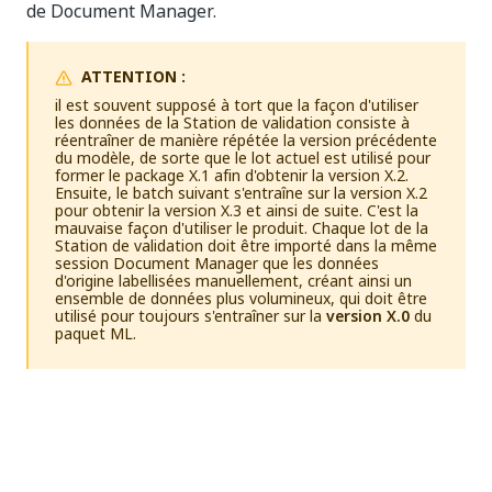
de Document Manager.
ATTENTION :
il est souvent supposé à tort que la façon d'utiliser
les données de la Station de validation consiste à
réentraîner de manière répétée la version précédente
du modèle, de sorte que le lot actuel est utilisé pour
former le package X.1 afin d'obtenir la version X.2.
Ensuite, le batch suivant s'entraîne sur la version X.2
pour obtenir la version X.3 et ainsi de suite. C'est la
mauvaise façon d'utiliser le produit. Chaque lot de la
Station de validation doit être importé dans la même
session Document Manager que les données
d'origine labellisées manuellement, créant ainsi un
ensemble de données plus volumineux, qui doit être
utilisé pour toujours s'entraîner sur la
version X.0
du
paquet ML.
Oui
Non
thumb_up
thumb_down