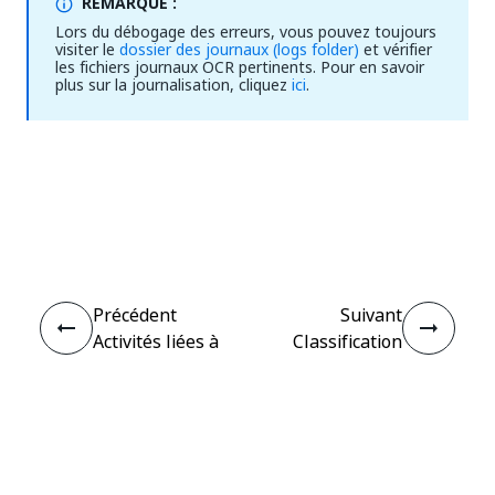
REMARQUE :
Lors du débogage des erreurs, vous pouvez toujours
visiter le
dossier des journaux (logs folder)
et vérifier
les fichiers journaux OCR pertinents. Pour en savoir
plus sur la journalisation, cliquez
ici
.
Oui
Non
thumb_up
thumb_down
Précédent
Suivant
Activités liées à
Classification
la numérisation
de document
Connecter