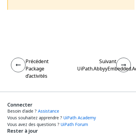
Oui
Non
thumb_up
thumb_down
Précédent
Suivant
Package
UiPath.AbbyyEmbedded.Act
d’activités
Connecter
Besoin d'aide ?
Assistance
Vous souhaitez apprendre ?
UiPath Academy
Vous avez des questions ?
UiPath Forum
Rester à jour