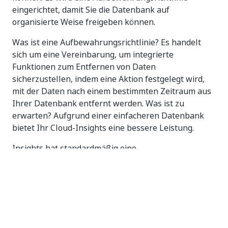
eingerichtet, damit Sie die Datenbank auf
organisierte Weise freigeben können.
Was ist eine Aufbewahrungsrichtlinie? Es handelt
sich um eine Vereinbarung, um integrierte
Funktionen zum Entfernen von Daten
sicherzustellen, indem eine Aktion festgelegt wird,
mit der Daten nach einem bestimmten Zeitraum aus
Ihrer Datenbank entfernt werden. Was ist zu
erwarten? Aufgrund einer einfacheren Datenbank
bietet Ihr Cloud-Insights eine bessere Leistung.
Insights hat standardmäßig eine
Datenaufbewahrung von zwei Jahren und ist nicht
von der Aufbewahrungszeit des UiPath
Orchestrators betroffen. Sie können die
Datenaufbewahrungsrichtlinie erweitern, um
Compliance-Vorgaben zu erfüllen, und bei Bedarf
Dashboards für weitere historische Daten