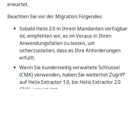
erwartet.
Beachten Sie vor der Migration Folgendes:
Sobald Helix 2.0 in Ihrem Mandanten verfügbar
ist, empfehlen wir, es im Voraus in Ihren
Anwendungsfällen zu testen, um
sicherzustellen, dass es Ihre Anforderungen
erfüllt.
Wenn Sie kundenseitig verwaltete Schlüssel
(CMK) verwenden, haben Sie weiterhin Zugriff
auf Helix Extractor 1.0, bis Helix Extractor 2.0
CMK unterstützt.
Wenn Sie GxP (verzögerter Ring) nutzen, haben
Sie weiterhin Zugriff auf Helix Extractor 1.0 in
Ihren Mandanten in den USA, bis Helix
Extractor 2.0 ebenfalls auf GxP bereitgestellt
wird.