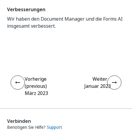
Verbesserungen
Wir haben den Document Manager und die Forms AI
insgesamt verbessert.
Ja
Nein
thumb_up
thumb_down
Vorherige
Weiter
(previous)
Januar 2023
März 2023
Verbinden
Benötigen Sie Hilfe?
Support