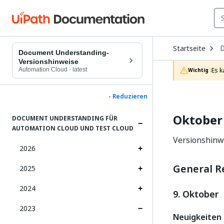
O
Startseite
D
Document Understanding-
t
Versionshinweise
c
Automation Cloud
·
latest
Es k
Wichtig :
p
- Reduzieren
Oktober
DOCUMENT UNDERSTANDING FÜR
AUTOMATION CLOUD UND TEST CLOUD
Versionshinw
2026
General R
2025
2024
9. Oktober
2023
Neuigkeiten