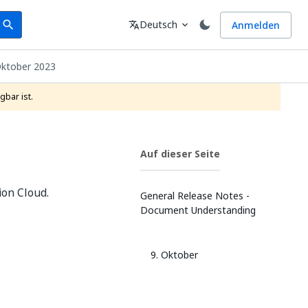
earch
Sprache
Deutsch
Anmelden
search
translate
expand_more
ktober 2023
gbar ist.
Auf dieser Seite
on Cloud.
General Release Notes -
Document Understanding
9. Oktober