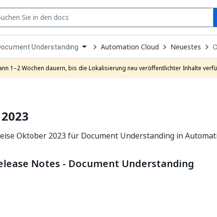
S
pen
Automation Cloud
Neuestes
O
Document Understanding
ropdown
o
hoose
ann 1–2 Wochen dauern, bis die Lokalisierung neu veröffentlichter Inhalte verfü
roduct
 2023
eise Oktober 2023 für Document Understanding in Automati
elease Notes - Document Understanding