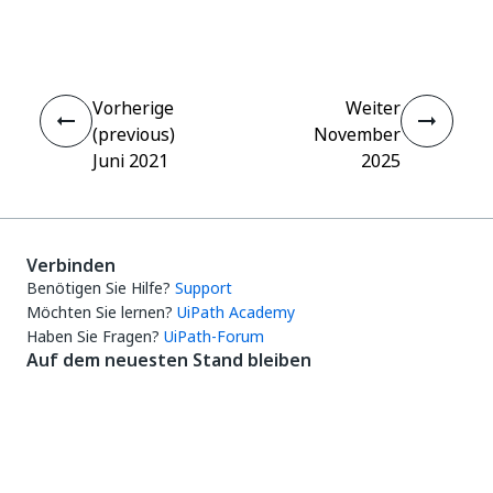
Ja
Nein
thumb_up
thumb_down
Vorherige
Weiter
(previous)
November
Juni 2021
2025
Verbinden
Benötigen Sie Hilfe?
Support
Möchten Sie lernen?
UiPath Academy
Haben Sie Fragen?
UiPath-Forum
Auf dem neuesten Stand bleiben