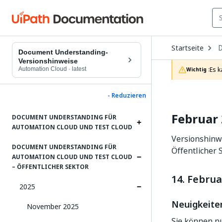
O
Startseite
D
Document Understanding-
t
Versionshinweise
c
Automation Cloud
·
latest
Es k
Wichtig :
p
- Reduzieren
Februar
DOCUMENT UNDERSTANDING FÜR
AUTOMATION CLOUD UND TEST CLOUD
Versionshinw
DOCUMENT UNDERSTANDING FÜR
Öffentlicher 
AUTOMATION CLOUD UND TEST CLOUD
– ÖFFENTLICHER SEKTOR
14. Februa
2025
Neuigkeite
November 2025
Sie können nu