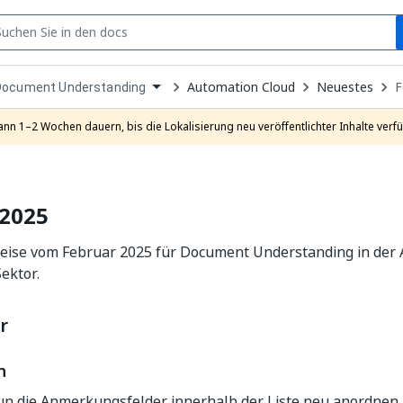
S
pen
Automation Cloud
Neuestes
F
Document Understanding
ropdown
o
hoose
ann 1–2 Wochen dauern, bis die Lokalisierung neu veröffentlichter Inhalte verfü
roduct
 2025
eise vom Februar 2025 für Document Understanding in der 
Sektor.
r
n
n die Anmerkungsfelder innerhalb der Liste neu anordnen. 