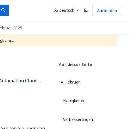
earch
Sprache
Deutsch
Anmelden
search
translate
expand_more
ebruar 2025
gbar ist.
Auf dieser Seite
Automation Cloud –
14. Februar
Neuigkeiten
Verbesserungen
Greifen Sie über den