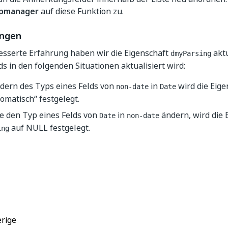
pmanager
auf diese Funktion zu.
ungen
esserte Erfahrung haben wir die Eigenschaft
aktu
dmyParsing
ds in den folgenden Situationen aktualisiert wird:
dern des Typs eines Felds von
in
wird die Eig
non-date
Date
omatisch“ festgelegt.
e den Typ eines Felds von
in
ändern, wird die 
Date
non-date
auf NULL festgelegt.
ing
Ja
Nein
thumb_up
thumb_down
rige