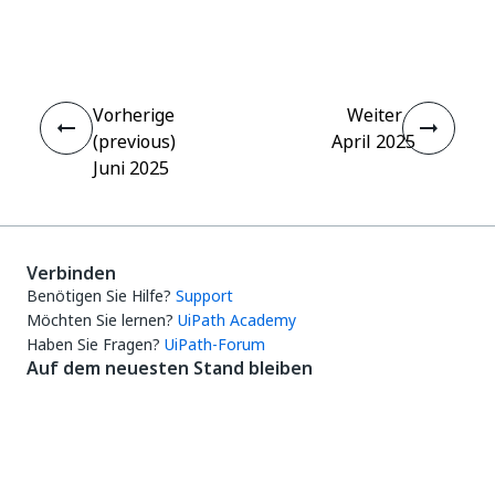
Ja
Nein
thumb_up
thumb_down
Vorherige
Weiter
(previous)
April 2025
Juni 2025
Verbinden
Benötigen Sie Hilfe?
Support
Möchten Sie lernen?
UiPath Academy
Haben Sie Fragen?
UiPath-Forum
Auf dem neuesten Stand bleiben