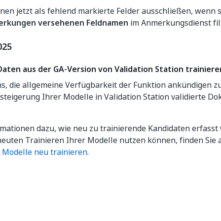
nen jetzt als fehlend markierte Felder ausschließen, wenn
rkungen versehenen Feldnamen
im Anmerkungsdienst fil
025
Daten aus der GA-Version von Validation Station trainiere
s, die allgemeine Verfügbarkeit der Funktion ankündigen zu
steigerung Ihrer Modelle in Validation Station validierte
mationen dazu, wie neu zu trainierende Kandidaten erfasst
euten Trainieren Ihrer Modelle nutzen können, finden Sie a
n
Modelle neu trainieren
.
Ja
Nein
thumb_up
thumb_down