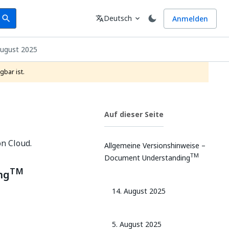
earch
Sprache
Deutsch
Anmelden
search
translate
expand_more
ugust 2025
gbar ist.
Auf dieser Seite
n Cloud.
Allgemeine Versionshinweise –
TM
Document Understanding
TM
ng
14. August 2025
5. August 2025