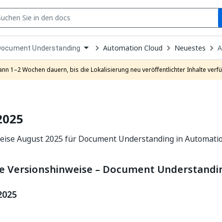
S
pen
Automation Cloud
Neuestes
A
Document Understanding
ropdown
o
hoose
ann 1–2 Wochen dauern, bis die Lokalisierung neu veröffentlichter Inhalte verfü
roduct
2025
eise August 2025 für Document Understanding in Automatio
e Versionshinweise – Document Understandi
2025