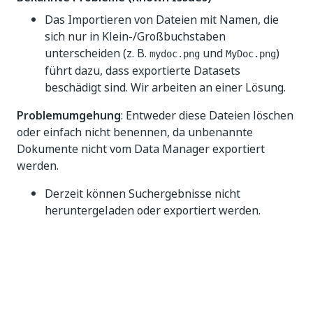
Das Importieren von Dateien mit Namen, die
sich nur in Klein-/Großbuchstaben
unterscheiden (z. B.
und
)
mydoc.png
MyDoc.png
führt dazu, dass exportierte Datasets
beschädigt sind. Wir arbeiten an einer Lösung.
Problemumgehung
: Entweder diese Dateien löschen
oder einfach nicht benennen, da unbenannte
Dokumente nicht vom Data Manager exportiert
werden.
Derzeit können Suchergebnisse nicht
heruntergeladen oder exportiert werden.
Ja
Nein
thumb_up
thumb_down