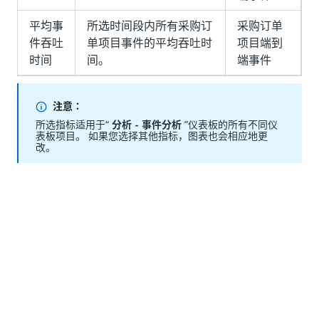
平均事
所选时间段内所有采购订
采购订单
件吞吐
单项目事件的平均吞吐时
项目端到
时间
间。
端事件
注意：
所选指标适用于“
分析 - 事件分析
”仪表板的所有不同仪
表板项目。 如果您选择其他指标，图表也会相应地更
改。
分布
“分布”图表使您能够根据“事件吞吐量时间”分析事件的频
率。请参见下图。