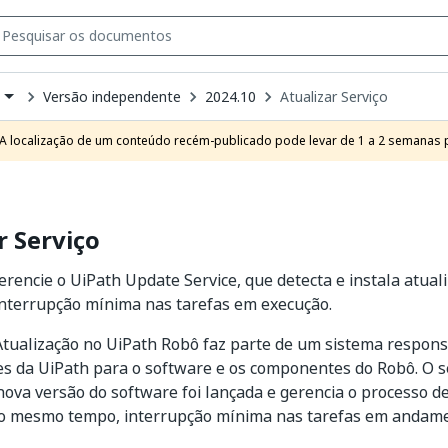
Versão independente
2024.10
Atualizar Serviço
own
e
A localização de um conteúdo recém-publicado pode levar de 1 a 2 semanas pa
t
r Serviço
erencie o UiPath Update Service, que detecta e instala atual
interrupção mínima nas tarefas em execução.
Atualização no UiPath Robô faz parte de um sistema respons
es da UiPath para o software e os componentes do Robô. O s
va versão do software foi lançada e gerencia o processo de
ao mesmo tempo, interrupção mínima nas tarefas em andame