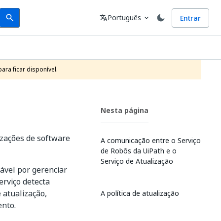
Search
Idioma
Português
Entrar
search
translate
expand_more
ra ficar disponível.
Nesta página
izações de software
A comunicação entre o Serviço
de Robôs da UiPath e o
Serviço de Atualização
ável por gerenciar
erviço detecta
 atualização,
A política de atualização
nto.