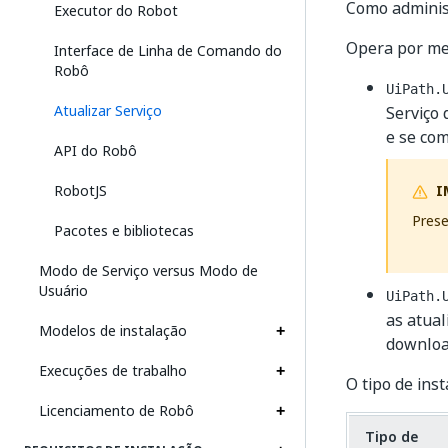
Como administ
Executor do Robot
Opera por mei
Interface de Linha de Comando do
Robô
UiPath.
Atualizar Serviço
Serviço 
e se com
API do Robô
RobotJS
I
Prese
Pacotes e bibliotecas
Modo de Serviço versus Modo de
Usuário
UiPath.
as atual
Modelos de instalação
download
Execuções de trabalho
O tipo de ins
Licenciamento de Robô
Tipo de