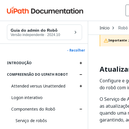
Open
Início
Robô
Dropd
Guia do admin do Robô
to
Versão independente
·
2024.10
choos
Importante :
produc
- Recolher
INTRODUÇÃO
Atualiza
COMPREENSÃO DO UIPATH ROBOT
Configure e g
Attended versus Unattended
do robô com 
Logon interativo
O Serviço de 
as atualizaçõ
Componentes do Robô
quando uma no
garantindo, 
Serviço de robôs