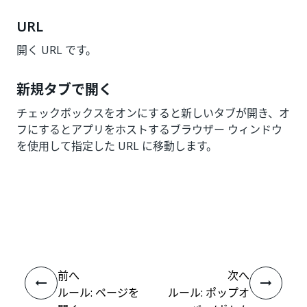
URL
開く URL です。
新規タブで開く
チェックボックスをオンにすると新しいタブが開き、オ
フにするとアプリをホストするブラウザー ウィンドウ
を使用して指定した URL に移動します。
いい
はい
thumb_up
thumb_down
え
前へ
次へ
ルール: ページを
ルール: ポップオ