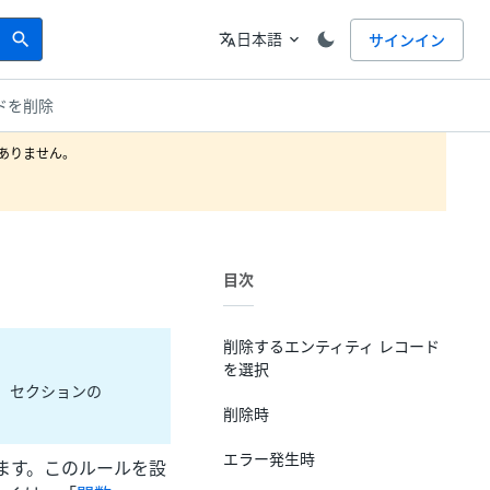
Search
言語
日本語
サインイン
search
translate
expand_more
ドを削除
りません。

目次
削除するエンティティ レコード
を選択
」セクションの
削除時
エラー発生時
ます。このルールを設