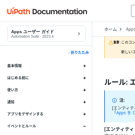
Open
ホーム
App
Drop
Apps ユーザー ガイド
to
Automation Suite
·
2023.4
choo
このコ
重要 :
produ
新しいコ
- 折りたたみ
基本情報
はじめる前に
ルール:
使い方
注:
通知
[エンティ
「
Apps を 
アプリをデザインする
イベントとルール
[エンティティ