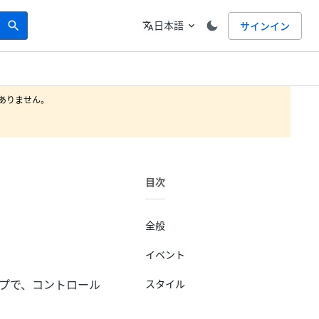
Search
言語
日本語
サインイン
search
translate
expand_more
りません。

目次
全般
イベント
ップで、コントロール
スタイル