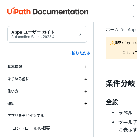
Open
ホーム
App
Drop
Apps ユーザー ガイド
to
Automation Suite
·
2023.4
choo
このコ
重要 :
produ
新しいコ
- 折りたたみ
基本情報
はじめる前に
条件分岐 (
使い方
全般
通知
ラベル
アプリをデザインする
ツール
コントロールの概要
に表示