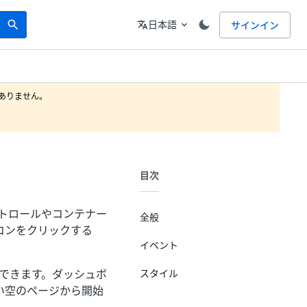
Search
言語
日本語
サインイン
search
translate
expand_more
りません。

目次
トロールやコンテナー
全般
イコンをクリックする
イベント
できます。ダッシュボ
スタイル
い空のページから開始