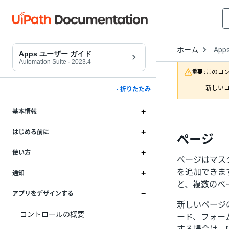
Open
ホーム
App
Drop
Apps ユーザー ガイド
to
Automation Suite
·
2023.4
choo
このコ
重要 :
produ
新しいコ
- 折りたたみ
基本情報
はじめる前に
ページ
使い方
ページはマス
を追加できま
通知
と、複数のペ
アプリをデザインする
新しいページ
コントロールの概要
ード、フォー