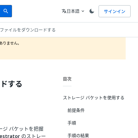
Search
言語
日本語
サインイン
search
translate
expand_more
ファイルをダウンロードする
りません。

目次
ードする
ストレージ バケットを使用する
前提条件
手順
ジ バケットを把握
手順の結果
estrator
のストレー