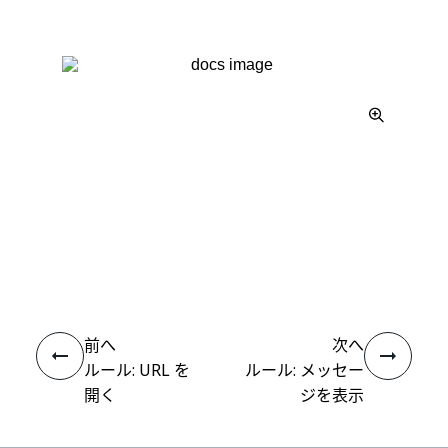
いい
はい
thumb_up
thumb_down
え
前へ
次へ
ルール: URL を
ルール: メッセー
開く
ジを表示