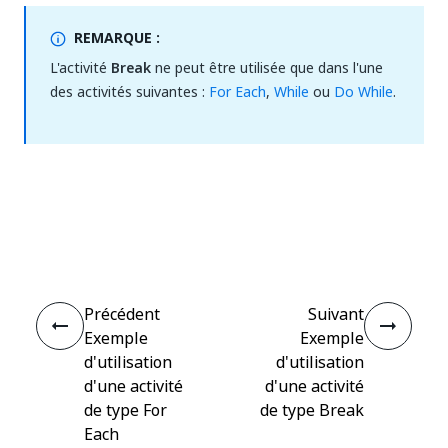
REMARQUE :
L'activité
Break
ne peut être utilisée que dans l'une
des activités suivantes :
For Each
,
While
ou
Do While
.
Oui
Non
thumb_up
thumb_down
Précédent
Suivant
Exemple
Exemple
d'utilisation
d'utilisation
d'une activité
d'une activité
de type For
de type Break
Each