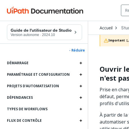
Ope
Accueil
Stu
Dro
Guide de l'utilisateur de Studio
to
Version autonome
·
2024.10
choo
L
Important :
prod
- Réduire
DÉMARRAGE
Ouvrir l
PARAMÉTRAGE ET CONFIGURATION
n'est pa
PROJETS D'AUTOMATISATION
Prise en char
défaut, perme
DÉPENDANCES
profils d'utili
TYPES DE WORKFLOWS
À partir de l
FLUX DE CONTRÔLE
automatiser s
utilisateur di