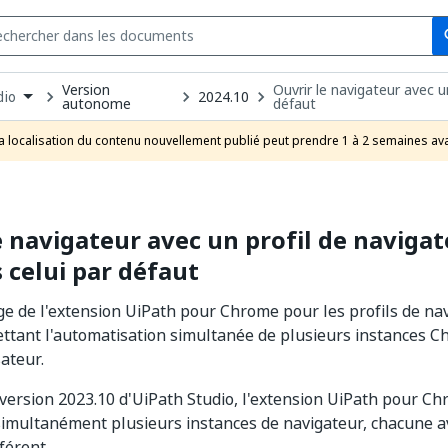
Se
s
Version
Ouvrir le navigateur avec un
n
2024.10
dio
autonome
défaut
pdown
se
a localisation du contenu nouvellement publié peut prendre 1 à 2 semaines ava
uct
e navigateur avec un profil de navigat
s celui par défaut
ge de l'extension UiPath pour Chrome pour les profils de na
ttant l'automatisation simultanée de plusieurs instances C
sateur.
a version 2023.10 d'UiPath Studio, l'extension UiPath pour C
imultanément plusieurs instances de navigateur, chacune av
fférent.