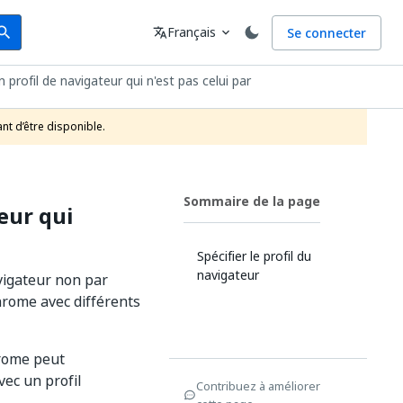
arch
Langue
Français
Se connecter
earch
translate
expand_more
 profil de navigateur qui n'est pas celui par
nt d’être disponible.
Sommaire de la page
eur qui
Spécifier le profil du
navigateur
vigateur non par
hrome avec différents
hrome peut
ec un profil
Contribuez à améliorer