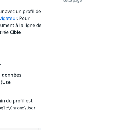
cette page
r avec un profil de
avigateur
. Pour
ument à la ligne de
ntrée
Cible
.
e données
r (Use
in du profil est
ogle\Chrome\User