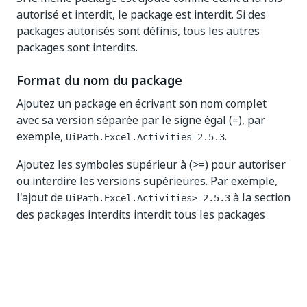
autorisé et interdit, le package est interdit. Si des
packages autorisés sont définis, tous les autres
packages sont interdits.
Format du nom du package
Ajoutez un package en écrivant son nom complet
avec sa version séparée par le signe égal (=), par
exemple,
.
UiPath.Excel.Activities=2.5.3
Ajoutez les symboles supérieur à (>=) pour autoriser
ou interdire les versions supérieures. Par exemple,
l'ajout de
à la section
UiPath.Excel.Activities>=2.5.3
des packages interdits interdit tous les packages
« UiPath.Activités.Excel » (UiPath.Excel.Activities)
version 2.5.3 ou supérieure. Le symbole supérieur à
(>) ne peut être utilisé qu'avec le signe égal (=), les
entrées telles que
ne
UiPath.Excel.Activities>2.5.3
sont pas valides.