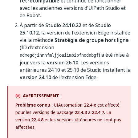
rétrocompatible
et continue de fonctionner
avec les anciennes versions d'UiPath Studio et
de Robot.
À partir de
Studio 24.10.22
et de
Studio
25.10.12
, la version de l'extension Edge installée
via la méthode
Stratégie de groupe hors ligne
(ID d'extension
) a été mise à
ndmegdjihnhfmljjoaiimbipfhodnbgf
jour vers la
version 26.10
. Les versions
antérieures 24.10 et 25.10 de Studio installent la
version 24.10
de l'extension Edge.
AVERTISSEMENT :
Problème connu :
UIAutomation
22.4.x
est affecté
pour les versions de package
22.4.3
à
22.4.7
. La
version
22.4.8
et les versions ultérieures ne sont pas
affectées.