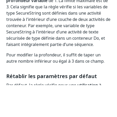
profondeur variable
de 1. La limite maximale est de
3. Cela signifie que la règle vérifie si les variables de
type SecureString sont définies dans une activité
trouvée à l’intérieur d’une couche de deux activités de
conteneur. Par exemple, une variable de type
SecureString à l’intérieur d’une activité de texte
sécurisée de type définie dans un conteneur Do, et
faisant intégralement partie d’une séquence.
Pour modifier la profondeur, il suffit de taper un
autre nombre inférieur ou égal à 3 dans ce champ.
Rétablir les paramètres par défaut
Par défaut, la règle vérifie pour une
utilisation à
profondeur variable
. Pour revenir à la valeur par
défaut après que des modifications ont été
apportées, faites simplement un clic droit sur la règle
et sélectionnez
Réinitialisation par défaut
.