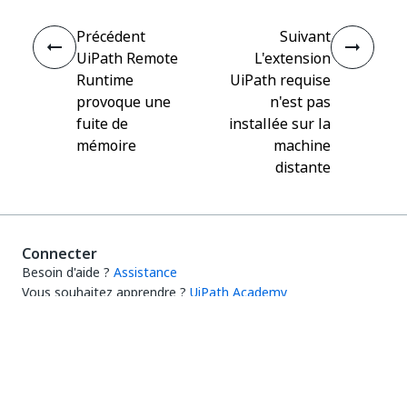
Précédent
Suivant
UiPath Remote
L'extension
Runtime
UiPath requise
provoque une
n'est pas
fuite de
installée sur la
mémoire
machine
distante
Connecter
Besoin d'aide ?
Assistance
Vous souhaitez apprendre ?
UiPath Academy
Vous avez des questions ?
UiPath Forum
Rester à jour