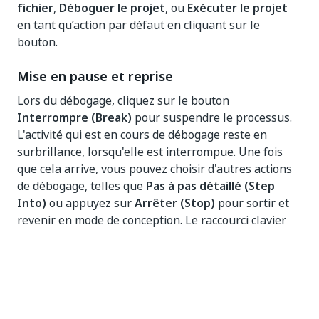
fichier
,
Déboguer le projet
, ou
Exécuter le projet
en tant qu’action par défaut en cliquant sur le
bouton.
Mise en pause et reprise
Lors du débogage, cliquez sur le bouton
Interrompre (Break)
pour suspendre le processus.
L'activité qui est en cours de débogage reste en
surbrillance, lorsqu'elle est interrompue. Une fois
que cela arrive, vous pouvez choisir d'autres actions
de débogage, telles que
Pas à pas détaillé (Step
Into)
ou appuyez sur
Arrêter (Stop)
pour sortir et
revenir en mode de conception. Le raccourci clavier
pour le bouton
Arrêter (Stop)
est
F12
.
Il est recommandé d'utiliser
Interrompre (Break)
avec
Pas à pas lent (Slow Step)
pour savoir
exactement lorsque le débogage doit être suspendu.