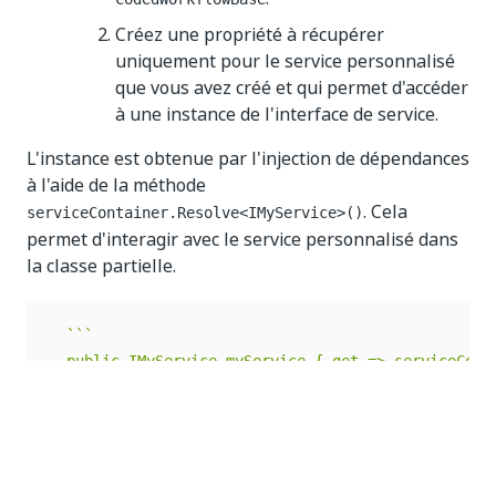
Créez une propriété à récupérer
uniquement pour le service personnalisé
que vous avez créé et qui permet d'accéder
à une instance de l'interface de service.
L'instance est obtenue par l'injection de dépendances
à l'aide de la méthode
. Cela
serviceContainer.Resolve<IMyService>()
permet d'interagir avec le service personnalisé dans
la classe partielle.
`
`
`
  public IMyService myService { get => serviceConta
`
`
`
3. Développez davantage votre classe en ajoutant la
méthode
. En invoquant cette
RegisterServices