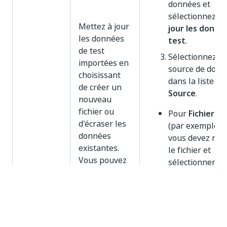
données et
sélectionnez
Me
Mettez à jour
jour les donné
les données
test
.
de test
Sélectionnez u
importées en
source de donn
choisissant
dans la liste d
de créer un
Source
.
nouveau
fichier ou
Pour
Fichiers
(F
d'écraser les
(par exemple, E
données
vous devez rec
existantes.
le fichier et
Vous pouvez
sélectionner la
l'utiliser
de calcul
(Work
lorsque vous
Vous pouvez
avez apporté
sélectionner de
des
valeurs individ
modifications
toutes les vale