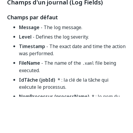
Champs d'un journal (Log Fields)
Champs par défaut
Message
- The log message.
Level
- Defines the log severity.
Timestamp
- The exact date and time the action
was performed.
FileName
- The name of the
file being
.xaml
executed.
IdTâche (jobId)
* : la clé de la tâche qui
exécute le processus.
NomProcessus (processName)
* : le nom du
processus qui déclenche la journalisation
VersionProcessus (processVersion)
* : le
numéro de version du processus.
windowsIdentity
- The name of the user that