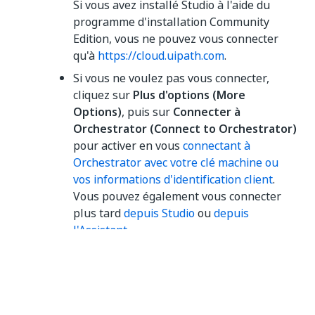
Si vous avez installé Studio à l'aide du
programme d'installation Community
Edition, vous ne pouvez vous connecter
qu'à
https://cloud.uipath.com
.
Si vous ne voulez pas vous connecter,
cliquez sur
Plus d'options (More
Options)
, puis sur
Connecter à
Orchestrator (Connect to Orchestrator)
pour activer en vous
connectant à
Orchestrator avec votre clé machine ou
vos informations d'identification client
.
Vous pouvez également vous connecter
plus tard
depuis Studio
ou
depuis
l'Assistant
.
Une nouvelle fenêtre de navigateur s’ouvre. Si
vous n’êtes pas déjà connecté, connectez-vous
avec votre e-mail ou utilisez l’un des
fournisseurs disponibles.